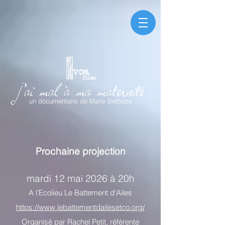
j'ai mal à ma maternité
un documentaire de Marie Betbèze
Prochaine projection
mardi 12 mai 2026 à 20h
A l'Ecolieu Le Battement d'Ailes
https://www.lebattementdailesetco.org/
Organisé par Rachel Petit, référente