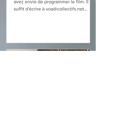
avez envie de programmer le film. Il
suffit d'écrire à voa@collectifs.net
Cinéma Vendôme, Avant Première,
Bruxelles, 18/10/2018 Centre Culturel
Jacques Franck, Bruxelles, 6/12/2018
École de Sage Femme Parnasse-Isei
UCL, Bruxelles, 10/12/2018 Cinéma
Vendôme, Bruxelles, le 18/02/2019
Centre socio-culturel, Salle Europa,
Hettange Grande, France 26/04/2019
Centre social Louise Michel, Guénange,
France 27/04/2019 Cinéma d'art et
d'essais La
admin
13 févr. 2020