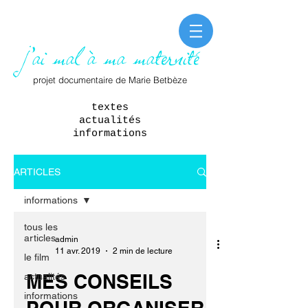
j'ai mal à ma maternité
projet
documentaire de Marie Betbèze
textes
actualités
informations
ARTICLES
informations
tous les
articles
admin
11 avr. 2019
2 min de lecture
le film
MES CONSEILS
actualités
informations