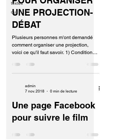
POUR ORGANISER
textes
UNE PROJECTION-
qui
DÉBAT
Plusieurs personnes m'ont demandé
comment organiser une projection,
voici ce qu'il faut savoir. 1) Conditions
techniques Des conditions...
admin
7 nov. 2018
0 min de lecture
Une page Facebook
pour suivre le film