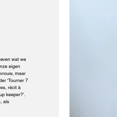
geven wat we 
nze eigen 
avrouw, maar 
der ‘Tourner 7 
s, récit à 
up keeper?’. 
 als 