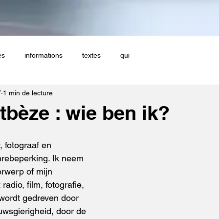
és
informations
textes
qui
7
1 min de lecture
tbèze : wie ben ik?
nrebeperking. Ik neem 
rwerp of mijn 
adio, film, fotografie, 
 wordt gedreven door 
wsgierigheid, door de 