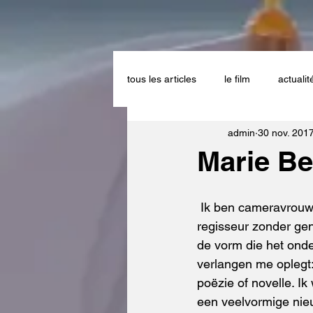
tous les articles
le film
actualit
admin
30 nov. 201
Marie Be
 Ik ben cameravrouw, fotograaf en 
regisseur zonder ge
de vorm die het onde
verlangen me oplegt: r
poëzie of novelle. Ik
een veelvormige nieu