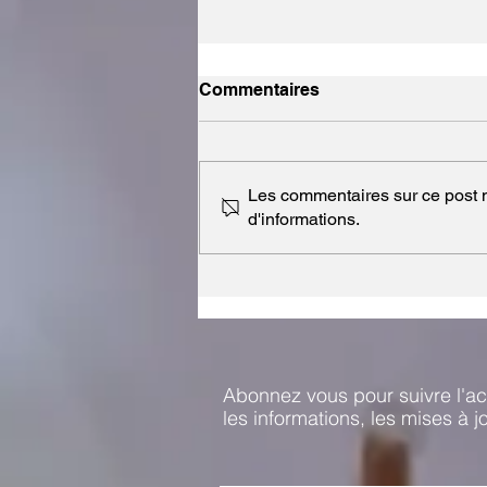
Commentaires
Les commentaires sur ce post n
d'informations.
Marie Betbèze : qui suis-je?
Abonnez vous pour suivre l'act
les informations, les mises à j