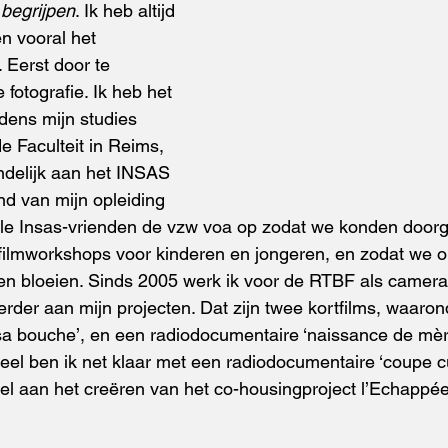
 
begrijpen
. Ik heb altijd 
n vooral het 
. Eerst door te 
 fotografie. Ik heb het 
dens mijn studies 
 Faculteit in Reims, 
ndelijk aan het INSAS 
nd van mijn opleiding 
ele Insas-vrienden de vzw voa op zodat we konden door
filmworkshops voor kinderen en jongeren, en zodat we o
ten bloeien. Sinds 2005 werk ik voor de RTBF als camer
rder aan mijn projecten. Dat zijn twee kortfilms, waaron
sa bouche’, en een radiodocumentaire ‘naissance de mère
eel ben ik net klaar met een radiodocumentaire ‘coupe c
l aan het creëren van het co-housingproject l’Echappée,